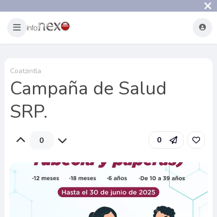
Coatzintla
Campaña de Salud
SRP.
0
0