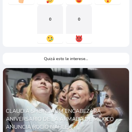
0
0
Quizá esto le interese...
CLAUDIA SHEINBAUM ENCABEZARÁ
ANIVERSARIO DE LA ARMADA DE MÉXICO
ANUNCIA ROCÍO NAHLE