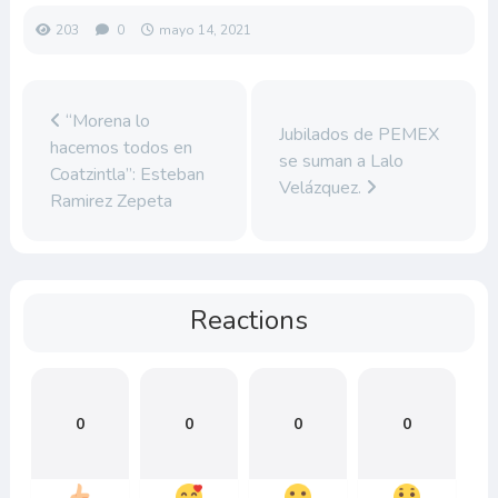
203
0
mayo 14, 2021
“Morena lo
Jubilados de PEMEX
hacemos todos en
se suman a Lalo
Coatzintla”: Esteban
Velázquez.
Ramirez Zepeta
Reactions
0
0
0
0