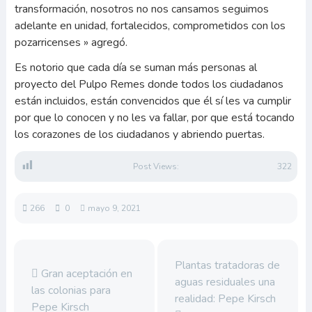
transformación, nosotros no nos cansamos seguimos
adelante en unidad, fortalecidos, comprometidos con los
pozarricenses » agregó.
Es notorio que cada día se suman más personas al
proyecto del Pulpo Remes donde todos los ciudadanos
están incluidos, están convencidos que él sí les va cumplir
por que lo conocen y no les va fallar, por que está tocando
los corazones de los ciudadanos y abriendo puertas.
Post Views:
322
266
0
mayo 9, 2021
Plantas tratadoras de
Gran aceptación en
aguas residuales una
las colonias para
realidad: Pepe Kirsch
Pepe Kirsch