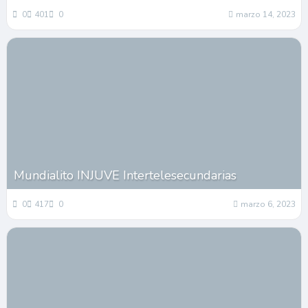
0
401
0
marzo 14, 2023
Mundialito INJUVE Intertelesecundarias
0
417
0
marzo 6, 2023