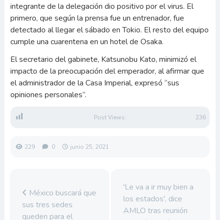
integrante de la delegación dio positivo por el virus. El
primero, que según la prensa fue un entrenador, fue
detectado al llegar el sábado en Tokio. El resto del equipo
cumple una cuarentena en un hotel de Osaka.
El secretario del gabinete, Katsunobu Kato, minimizó el
impacto de la preocupación del emperador, al afirmar que
el administrador de la Casa Imperial, expresó “sus
opiniones personales”.
Post Views:
236
229
0
junio 25, 2021
'Le va a ir muy bien a
México buscará que
los estados', dice
sus tres sedes
AMLO tras reunión
queden para el