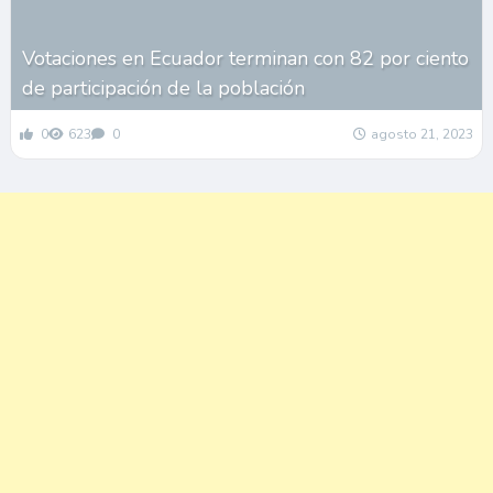
Votaciones en Ecuador terminan con 82 por ciento
de participación de la población
0
623
0
agosto 21, 2023