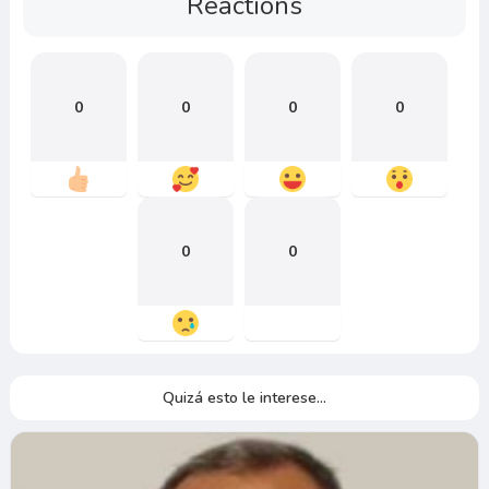
Reactions
0
0
0
0
0
0
Quizá esto le interese...