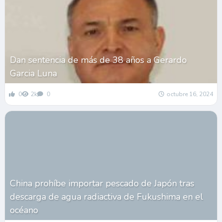
Dan sentencia de más de 38 años a Gerardo
Garcia Luna
0
2k
0
octubre 16, 2024
China prohíbe importar pescado de Japón tras
descarga de agua radiactiva de Fukushima en el
océano