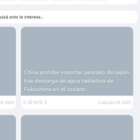
uizá esto le interese...
China prohíbe importar pescado de Japón
tras descarga de agua radiactiva de
Fukushima en el océano
16, 2024
0
637
0
agosto 24, 2023