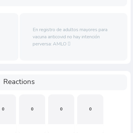
En registro de adultos mayores para
vacuna anticovid no hay intención
perversa: AMLO
Reactions
0
0
0
0