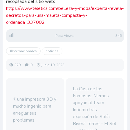
recopilada del sitio web:
https://www.teletica.com/belleza-y-moda/experta-revela-
secretos-para-una-maleta-compacta-y-
ordenada_337002
Post Views:
346
#Internacionales
noticias
329
0
junio 19, 2023
La Casa de los
Famosos: Memes
una impresora 3D y
apoyan al Team
mucho ingenio para
Infierno tras
arreglar sus
expulsión de Sofía
problemas
Rivera Torres – El Sol