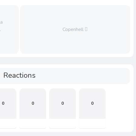
la
l
Copenhell
Reactions
0
0
0
0