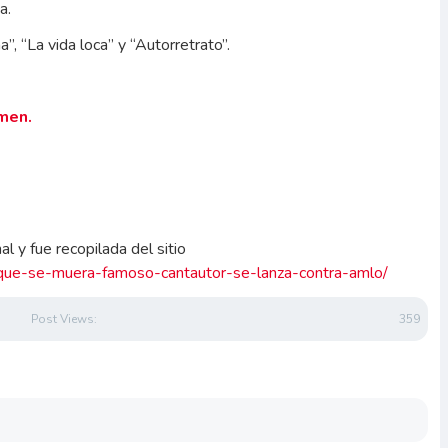
a.
, “La vida loca” y “Autorretrato”.
amen.
l y fue recopilada del sitio
-que-se-muera-famoso-cantautor-se-lanza-contra-amlo/
Post Views:
359