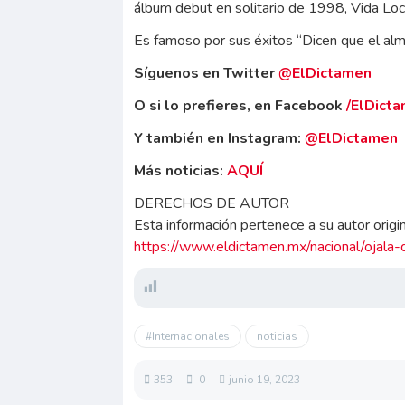
álbum debut en solitario de 1998, Vida Loc
Es famoso por sus éxitos “Dicen que el alma”
Síguenos en Twitter
@ElDictamen
O si lo prefieres, en Facebook
/ElDict
Y también en Instagram:
@ElDictamen
Más noticias:
AQUÍ
DERECHOS DE AUTOR
Esta información pertenece a su autor origina
https://www.eldictamen.mx/nacional/ojala
#Internacionales
noticias
353
0
junio 19, 2023