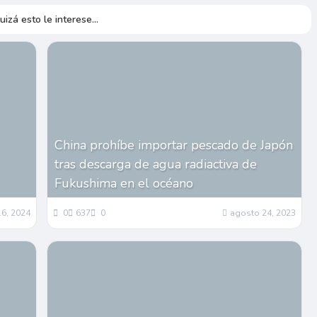
uizá esto le interese...
China prohíbe importar pescado de Japón
tras descarga de agua radiactiva de
Fukushima en el océano
16, 2024
0
637
0
agosto 24, 2023