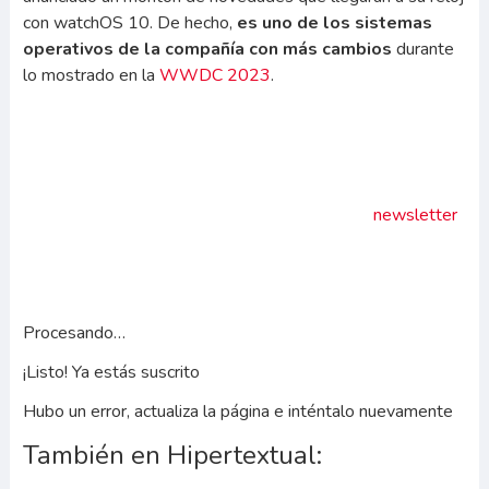
con watchOS 10. De hecho,
es uno de los sistemas
operativos de la compañía con más cambios
durante
lo mostrado en la
WWDC 2023
.
La actualidad tecnológica y
científica en 2 minutos
Recibe todas las mañanas en tu email nuestra
newsletter
.
Una guía para entender en dos minutos las claves de lo
realmente importante en relación con la tecnología, la
ciencia y la cultura digital.
Procesando…
¡Listo! Ya estás suscrito
Hubo un error, actualiza la página e inténtalo nuevamente
También en Hipertextual: