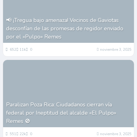
📢 ¡Tregua bajo amenaza! Vecinos de Gaviotas
desconfían de las promesas de regidor enviado
por el «Pulpo» Remes
652
11k
0
noviembre 3, 2025
Paralizan Poza Rica: Ciudadanos cierran vía
federal por Ineptitud del alcalde «El Pulpo»
Remes 🚫
551
22k
0
noviembre 3, 2025