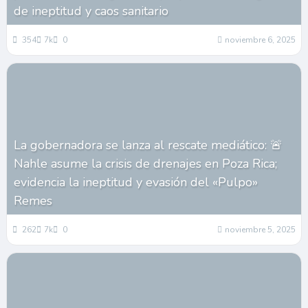
de ineptitud y caos sanitario
354
7k
0
noviembre 6, 2025
La gobernadora se lanza al rescate mediático: 🚨
Nahle asume la crisis de drenajes en Poza Rica;
evidencia la ineptitud y evasión del «Pulpo»
Remes
262
7k
0
noviembre 5, 2025