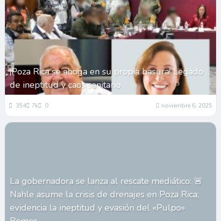
¡Poza Rica se ahoga en su propia basura! Legado
de ineptitud y caos sanitario
354
7k
0
noviembre 6, 2025
La gobernadora se lanza al rescate mediático: 🚨
Nahle asume la crisis de drenajes en Poza Rica;
evidencia la ineptitud y evasión del «Pulpo»