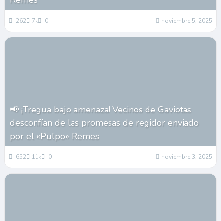
Remes
262
7k
0
noviembre 5, 2025
📢 ¡Tregua bajo amenaza! Vecinos de Gaviotas
desconfían de las promesas de regidor enviado
por el «Pulpo» Remes
652
11k
0
noviembre 3, 2025