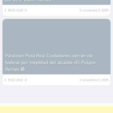
652
11k
0
noviembre 3, 2025
Paralizan Poza Rica: Ciudadanos cierran vía
federal por Ineptitud del alcalde «El Pulpo»
Remes 🚫
551
22k
0
noviembre 3, 2025