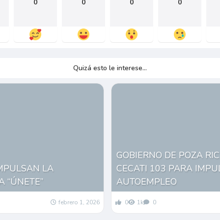
0
0
0
0
Quizá esto le interese...
GOBIERNO DE POZA RI
IMPULSAN LA
CECATI 103 PARA IMPU
A “ÚNETE”
AUTOEMPLEO
febrero 1, 2026
0
1k
0