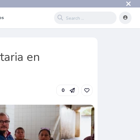
os
taria en
0