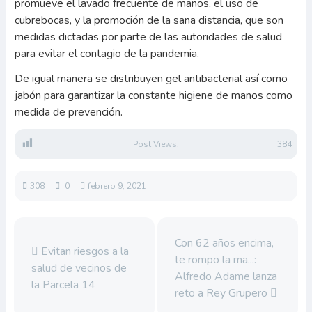
promueve el lavado frecuente de manos, el uso de
cubrebocas, y la promoción de la sana distancia, que son
medidas dictadas por parte de las autoridades de salud
para evitar el contagio de la pandemia.
De igual manera se distribuyen gel antibacterial así como
jabón para garantizar la constante higiene de manos como
medida de prevención.
Post Views:
384
308
0
febrero 9, 2021
Con 62 años encima,
Evitan riesgos a la
te rompo la ma...:
salud de vecinos de
Alfredo Adame lanza
la Parcela 14
reto a Rey Grupero