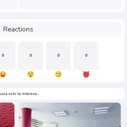
Reactions
0
0
0
0
uizá esto le interese...