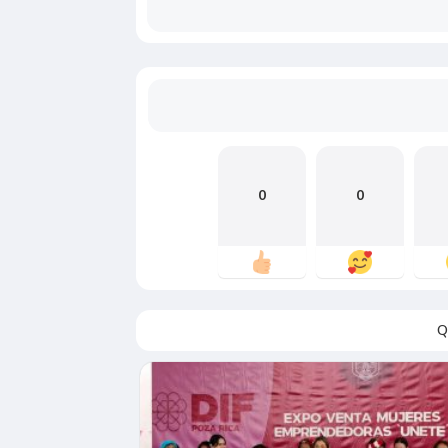
0
0
Q