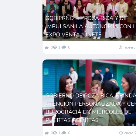
GOBIERNO DE POZA RICA Y DIF
IMPULSAN LA AUTONOMÍA CON 
EXPO VENTA “ÚNETE”
0
1k
0
febrero
GOBIERNO DE POZA RICA, BRIND
ATENCIÓN PERSONALIZADA Y CE
BUROCRACIA EN MIÉRCOLES DE
PUERTAS ABIERTAS
0
1k
0
enero 