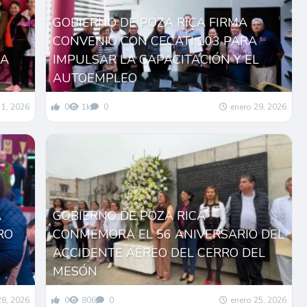
GOBIERNO DE POZA RICA FIRMA
CONVENIO CON CECATI 103 PARA
LA
IMPULSAR LA CAPACITACIÓN Y EL
AUTOEMPLEO
 1, 2026
0
1k
0
enero 29, 2026
A
GOBIERNO DE POZA RICA
RO
CONMEMORA EL 56 ANIVERSARIO DEL
ACCIDENTE AÉREO DEL CERRO DEL
MESÓN
28, 2026
0
806
0
enero 25, 2026