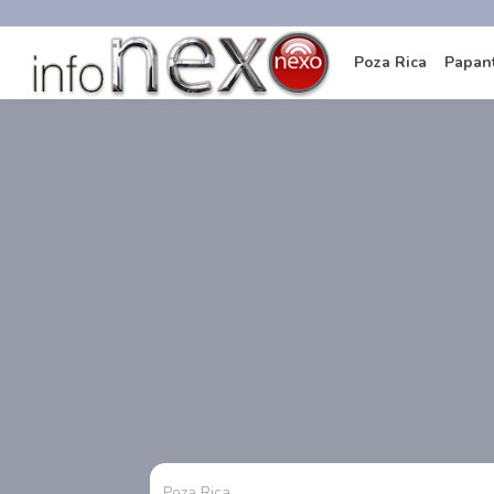
Poza Rica
Papan
Poza Rica