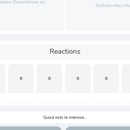
idades Decembrinas en
Disfruta niñez ti
Reactions
0
0
0
0
Quizá esto le interese...