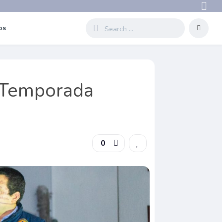
os
n Temporada
0