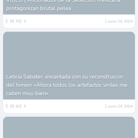
VIDEO | Aficionados de la Selección Mexicana
protagonizan brutal pelea
0
7k
0
junio 24, 2024
Leticia Sabater, encantada con su reconstruccin
del himen: «Ahora todos los artefactos viriles me
caben muy bien»
0
3k
0
junio 24, 2024