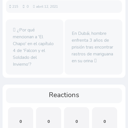
215
0
abril 12, 2021
¿Por qué
En Dubái, hombre
mencionan a 'El
enfrenta 3 años de
Chapo' en el capítulo
prisión tras encontrar
4 de 'Falcon y el
rastros de mariguana
Soldado del
en su orina
Invierno'?
Reactions
0
0
0
0