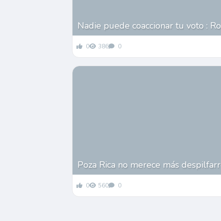
Nadie puede coaccionar tu voto : Ro
0
386
0
Poza Rica no merece más despilfarr
0
560
0