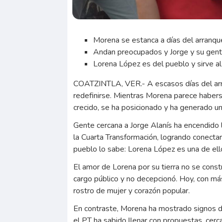
Morena se estanca a días del arranque
Andan preocupados y Jorge y su gent
Lorena López es del pueblo y sirve a
COATZINTLA, VER.- A escasos días del arra
redefinirse. Mientras Morena parece habers
crecido, se ha posicionado y ha generado u
Gente cercana a Jorge Alanís ha encendido 
la Cuarta Transformación, logrando conectar
pueblo lo sabe: Lorena López es una de ell
El amor de Lorena por su tierra no se constr
cargo público y no decepcionó. Hoy, con más
rostro de mujer y corazón popular.
En contraste, Morena ha mostrado signos de
el PT ha sabido llenar con propuestas, cer