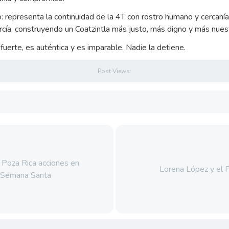
 representa la continuidad de la 4T con rostro humano y cercanía
ía, construyendo un Coatzintla más justo, más digno y más nues
fuerte, es auténtica y es imparable. Nadie la detiene.
Post Views:
 Poza Rica acciones en
Lorena López y el P
e Semana Santa