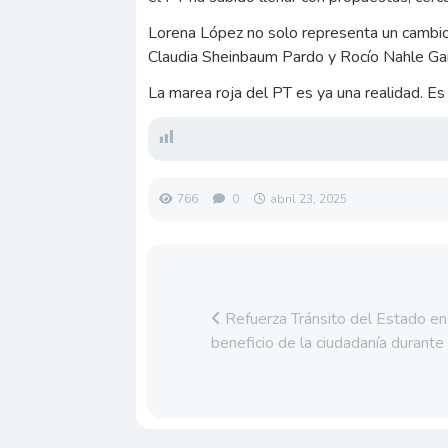
Lorena López no solo representa un cambio:
Claudia Sheinbaum Pardo y Rocío Nahle Garc
La marea roja del PT es ya una realidad. Es 
766
0
abril 23, 2025
Refuerza Tránsito del Estado en
beneficio de la ciudadanía durant