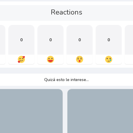
Reactions
0
0
0
0
Quizá esto le interese...