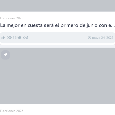
Elecciones 2025
La mejor en cuesta será el primero de junio con el
triunfo de Naro Amador
0
364
0
mayo 24, 2025
Elecciones 2025