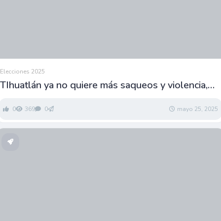
Elecciones 2025
TIhuatlán ya no quiere más saqueos y violencia,
votarán por Amado Guerrero López
0
369
0
mayo 25, 2025