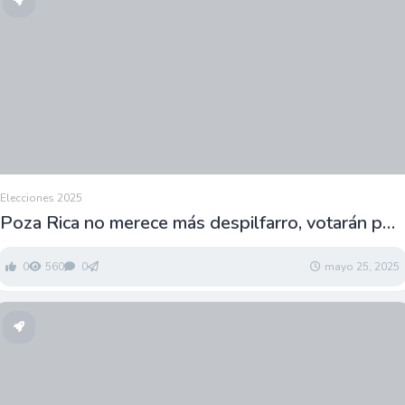
Elecciones 2025
Poza Rica no merece más despilfarro, votarán por
Naro
0
560
0
mayo 25, 2025