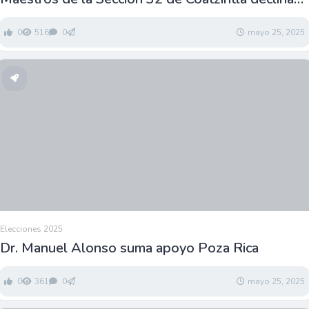
a favor de Lorena López
0
516
0
mayo 25, 2025
Elecciones 2025
Dr. Manuel Alonso suma apoyo Poza Rica
0
361
0
mayo 25, 2025