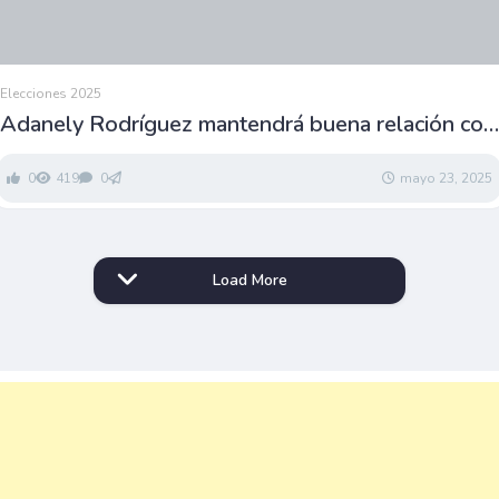
Elecciones 2025
Adanely Rodríguez mantendrá buena relación con
órganos de gobierno
0
419
0
mayo 23, 2025
Load More