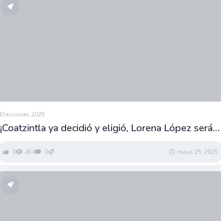
Elecciones 2025
¡Coatzintla ya decidió y eligió, Lorena López será
presidenta!
0
454
0
mayo 25, 2025