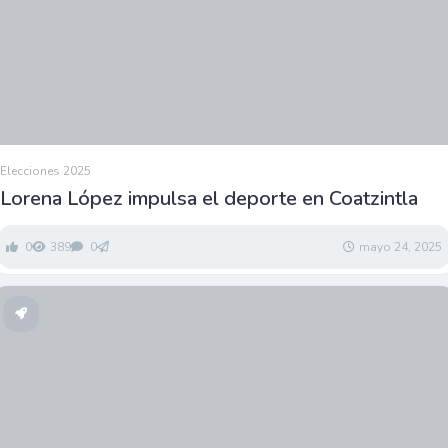
Elecciones 2025
Lorena López impulsa el deporte en Coatzintla
0
389
0
mayo 24, 2025