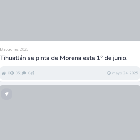
Elecciones 2025
Tihuatlán se pinta de Morena este 1° de junio.
0
351
0
mayo 24, 2025