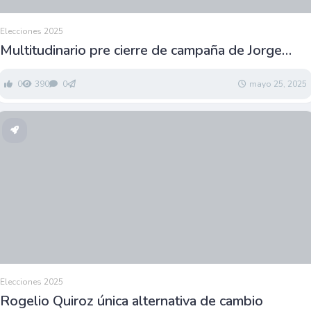
Elecciones 2025
Multitudinario pre cierre de campaña de Jorge
Alanís en comunidades de Coatzintla
0
390
0
mayo 25, 2025
Elecciones 2025
Rogelio Quiroz única alternativa de cambio