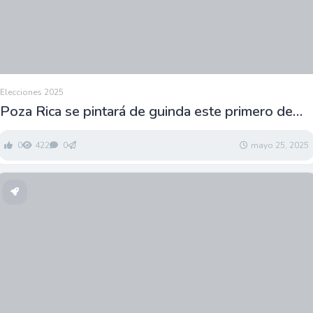
Elecciones 2025
Poza Rica se pintará de guinda este primero de
junio
0
422
0
mayo 25, 2025