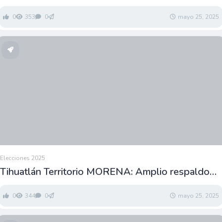
0
353
0
mayo 25, 2025
Elecciones 2025
Tihuatlán Territorio MORENA: Amplio respaldo
en comunidades a Mirta García.
0
344
0
mayo 25, 2025