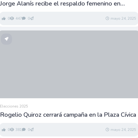
Jorge Alanís recibe el respaldo femenino en
Coatzintla
0
447
0
mayo 24, 2025
Elecciones 2025
Rogelio Quiroz cerrará campaña en la Plaza Cívica
0
381
0
mayo 24, 2025