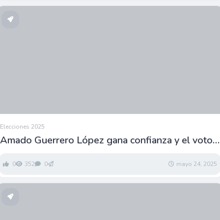
Elecciones 2025
Amado Guerrero López gana confianza y el voto
de la gente
0
352
0
mayo 24, 2025