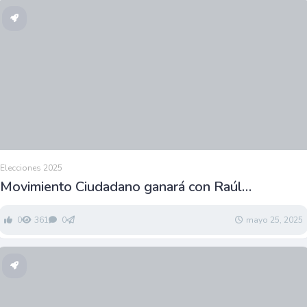
Elecciones 2025
Movimiento Ciudadano ganará con Raúl
Hernández Gallardo
0
361
0
mayo 25, 2025