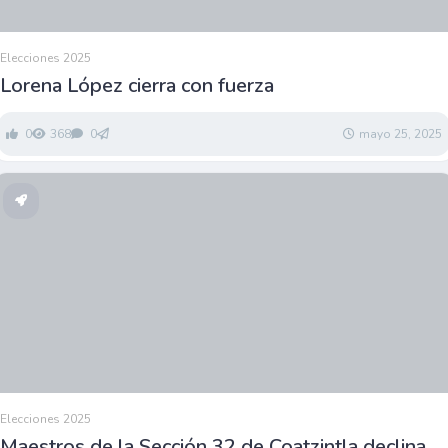
Elecciones 2025
Lorena López cierra con fuerza
0
368
0
mayo 25, 2025
Elecciones 2025
Maestros de la Sección 32 de Coatzintla declinan