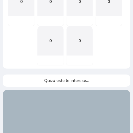
0
0
0
0
0
0
Quizá esto le interese...