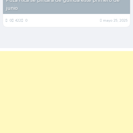
Poza Rica se pintará de guinda este primero de
junio
0
422
0
mayo 25, 2025