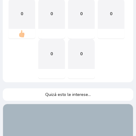
0
0
0
0
0
0
Quizá esto le interese...