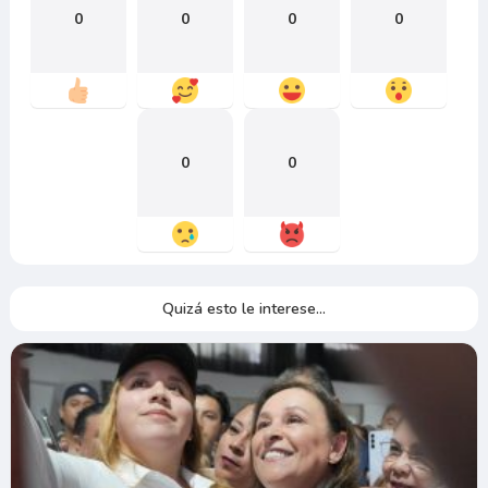
0
0
0
0
0
0
Quizá esto le interese...