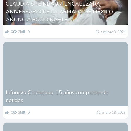
CLAUDIA SHEINBAUM ENCABEZARÁ
ANIVERSARIO DE LA ARMADA DE MÉXICO
ANUNCIA ROCÍO NAHLE
0
2k
0
octubre 3, 2024
Infonexo Ciudadano: 15 años compartiendo
noticias
0
2k
0
enero 13, 2023