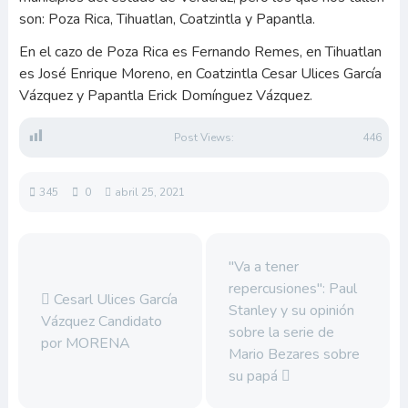
son: Poza Rica, Tihuatlan, Coatzintla y Papantla.
En el cazo de Poza Rica es Fernando Remes, en Tihuatlan
es José Enrique Moreno, en Coatzintla Cesar Ulices García
Vázquez y Papantla Erick Domínguez Vázquez.
Post Views:
446
345
0
abril 25, 2021
"Va a tener
repercusiones": Paul
Cesarl Ulices García
Stanley y su opinión
Vázquez Candidato
sobre la serie de
por MORENA
Mario Bezares sobre
su papá