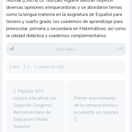
Normal (CREN) Dr. Gonzalo Aguirre Beltrán fluyeron
diversas opiniones enriquecedoras y se abordaron temas
como la lengua materna en la asignatura de Español para
tercero y cuarto grado; los cuadernos de aprendizaje para
preescolar, primaria y secundaria en Matemáticas; así como
la calidad didáctica y cuadernos complementarios.
Post Views:
573
416
0
octubre 20, 2021
Impulsa SEV
mejora educativa con
Primer acercamiento
Segundo Congreso
de la comuna electa y
Iberoamericano de
la saliente en cazones
Educación Media
Superior