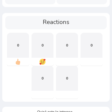
Reactions
0
0
0
0
0
0
Quizá esto le interese...