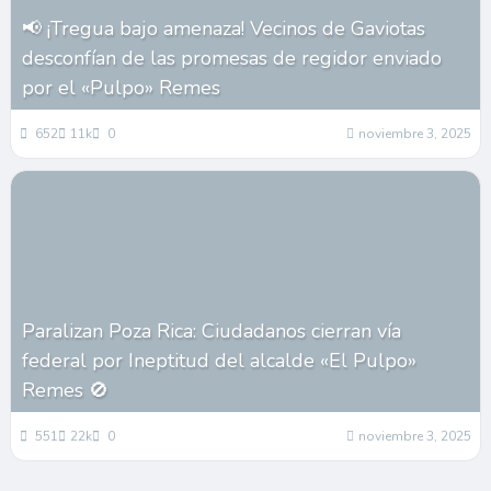
📢 ¡Tregua bajo amenaza! Vecinos de Gaviotas
desconfían de las promesas de regidor enviado
por el «Pulpo» Remes
652
11k
0
noviembre 3, 2025
Paralizan Poza Rica: Ciudadanos cierran vía
federal por Ineptitud del alcalde «El Pulpo»
Remes 🚫
551
22k
0
noviembre 3, 2025