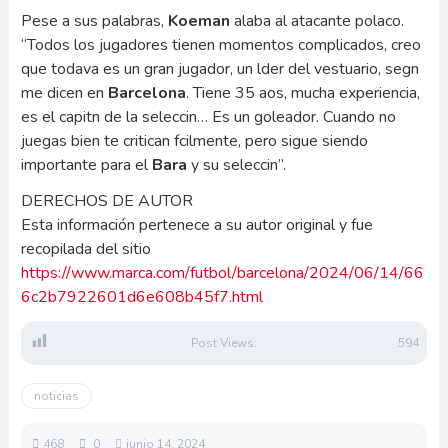
Pese a sus palabras,
Koeman
alaba al atacante polaco.
“Todos los jugadores tienen momentos complicados, creo
que todava es un gran jugador, un lder del vestuario, segn
me dicen en
Barcelona
. Tiene 35 aos, mucha experiencia,
es el capitn de la seleccin… Es un goleador. Cuando no
juegas bien te critican fcilmente, pero sigue siendo
importante para el
Bara
y su seleccin”.
DERECHOS DE AUTOR
Esta información pertenece a su autor original y fue
recopilada del sitio
https://www.marca.com/futbol/barcelona/2024/06/14/66
6c2b7922601d6e608b45f7.html
Post Views:
594
noticias
468
0
junio 14, 2024