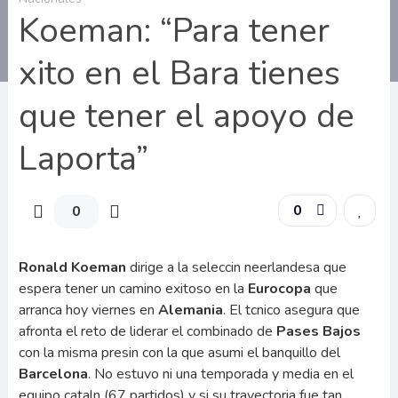
Koeman: “Para tener
xito en el Bara tienes
que tener el apoyo de
Laporta”
0
0
Ronald Koeman
dirige a la seleccin neerlandesa que
espera tener un camino exitoso en la
Eurocopa
que
arranca hoy viernes en
Alemania
. El tcnico asegura que
afronta el reto de liderar el combinado de
Pases Bajos
con la misma presin con la que asumi el banquillo del
Barcelona
. No estuvo ni una temporada y media en el
equipo cataln (67 partidos) y si su trayectoria fue tan