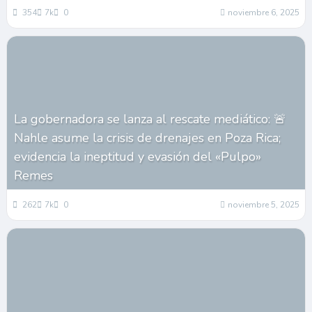
354
7k
0
noviembre 6, 2025
La gobernadora se lanza al rescate mediático: 🚨
Nahle asume la crisis de drenajes en Poza Rica;
evidencia la ineptitud y evasión del «Pulpo»
Remes
262
7k
0
noviembre 5, 2025