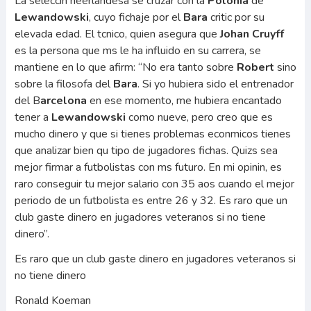
La seleccin neerlandesa se cruzar con la
Polonia
de
Lewandowski
, cuyo fichaje por el
Bara
critic por su
elevada edad. El tcnico, quien asegura que
Johan Cruyff
es la persona que ms le ha influido en su carrera, se
mantiene en lo que afirm: “No era tanto sobre
Robert
sino
sobre la filosofa del
Bara
. Si yo hubiera sido el entrenador
del B
arcelona
en ese momento, me hubiera encantado
tener a
Lewandowski
como nueve, pero creo que es
mucho dinero y que si tienes problemas econmicos tienes
que analizar bien qu tipo de jugadores fichas. Quizs sea
mejor firmar a futbolistas con ms futuro. En mi opinin, es
raro conseguir tu mejor salario con 35 aos cuando el mejor
periodo de un futbolista es entre 26 y 32. Es raro que un
club gaste dinero en jugadores veteranos si no tiene
dinero”.
Es raro que un club gaste dinero en jugadores veteranos si
no tiene dinero
Ronald Koeman