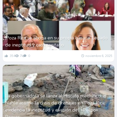
¡Poza Rica se ahoga en su propia basura! Legado
de ineptitud y caos sanitario
354
7k
0
noviembre 6, 2025
La gobernadora se lanza al rescate mediático: 🚨
Nahle asume la crisis de drenajes en Poza Rica;
evidencia la ineptitud y evasión del «Pulpo»