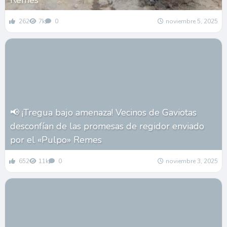
Remes
262
7k
0
noviembre 5, 2025
📢 ¡Tregua bajo amenaza! Vecinos de Gaviotas
desconfían de las promesas de regidor enviado
por el «Pulpo» Remes
652
11k
0
noviembre 3, 2025