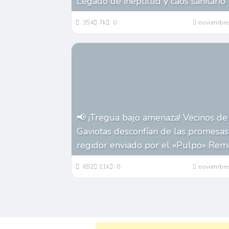
Legado de ineptitud y caos sanitario
354
7k
0
noviembre
📢 ¡Tregua bajo amenaza! Vecinos de
Gaviotas desconfían de las promesas
regidor enviado por el «Pulpo» Rem
652
11k
0
noviembre