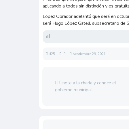
aplicando a todos sin distinción y es gratuit
López Obrador adelantó que será en octubre
será Hugo López Gatell, subsecretario de S
425
0
septiembre 29, 2021
Únete a la charla y conoce el
gobierno municipal