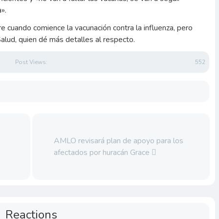
a».
 cuando comience la vacunación contra la influenza, pero
alud, quien dé más detalles al respecto.
Post Views:
552
AMLO revisará plan de apoyo para los
afectados por huracán Grace
Reactions