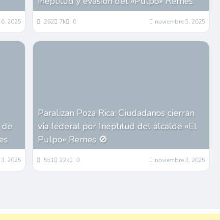
ineptitud y evasión del «Pulpo» Remes
 6, 2025
262
7k
0
noviembre 5, 2025
Paralizan Poza Rica: Ciudadanos cierran
 de
vía federal por Ineptitud del alcalde «El
es
Pulpo» Remes 🚫
 3, 2025
551
22k
0
noviembre 3, 2025