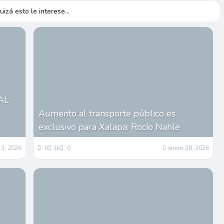
uizá esto le interese...
AL
Aumento al transporte público es
exclusivo para Xalapa: Rocío Nahle
3, 2026
0
1k
0
enero 28, 2026